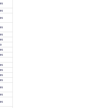
es
es
es
es
es
es
o
es
es
es
es
es
es
es
es
es