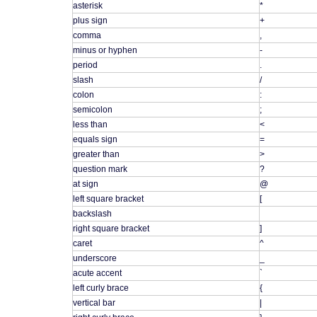
asterisk
*
plus sign
+
comma
,
minus or hyphen
-
period
.
slash
/
colon
:
semicolon
;
less than
<
equals sign
=
greater than
>
question mark
?
at sign
@
left square bracket
[
backslash
right square bracket
]
caret
^
underscore
_
acute accent
`
left curly brace
{
vertical bar
|