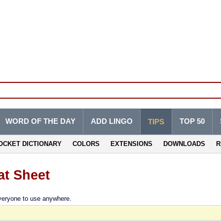
WORD OF THE DAY
ADD LINGO
TOP 50
TIPS
OCKET DICTIONARY
COLORS
EXTENSIONS
DOWNLOADS
R
t Sheet
everyone to use anywhere.