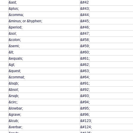
&ast;
&#42
&plus;
&#43;
&comma;
&#44;
&minus; or &hyphen;
&#45;
&period;
&#46;
&sol;
&#47;
&colon;
&#58;
&semi;
&#59;
&lt;
&#60;
&equals;
&#61;
&gt;
&#62;
&quest;
&#63;
&commat;
&#64;
&lsqb;
&#91;
&bsol;
&#92;
&rsqb;
&#93;
&circ;
&#94;
&lowbar;
&#95;
&grave;
&#96;
&lcub;
&#123;
&verbar;
&#124;