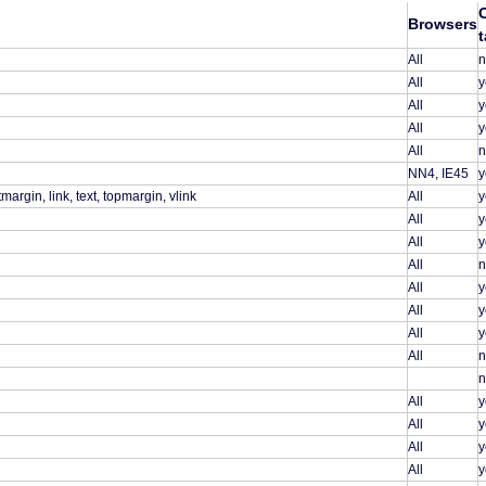
Browsers
All
n
All
y
All
y
All
y
All
n
NN4, IE45
y
margin, link, text, topmargin, vlink
All
y
All
y
All
y
All
n
All
y
All
y
All
y
All
n
n
All
y
All
y
All
y
All
y