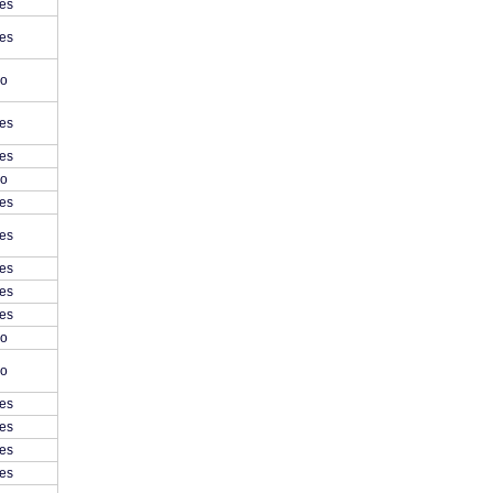
es
es
o
es
es
o
es
es
es
es
es
o
o
es
es
es
es