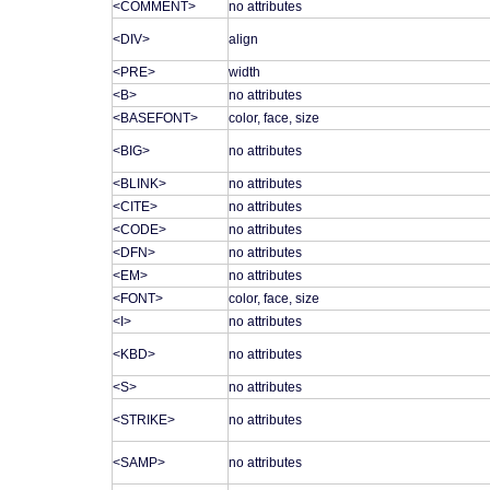
<COMMENT>
no attributes
<DIV>
align
<PRE>
width
<B>
no attributes
<BASEFONT>
color, face, size
<BIG>
no attributes
<BLINK>
no attributes
<CITE>
no attributes
<CODE>
no attributes
<DFN>
no attributes
<EM>
no attributes
<FONT>
color, face, size
<I>
no attributes
<KBD>
no attributes
<S>
no attributes
<STRIKE>
no attributes
<SAMP>
no attributes