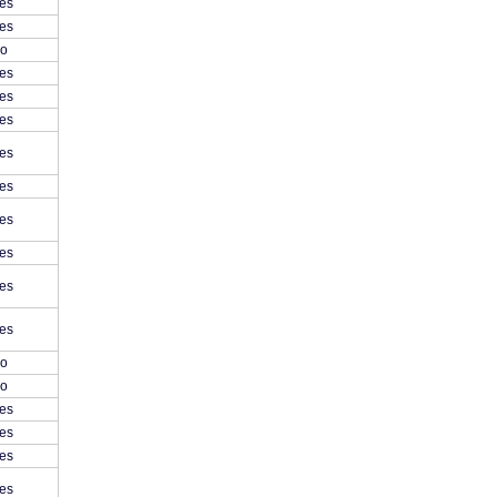
es
es
o
es
es
es
es
es
es
es
es
es
o
o
es
es
es
es