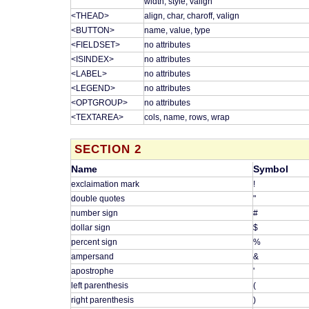
width, style, valign
<THEAD>
align, char, charoff, valign
<BUTTON>
name, value, type
<FIELDSET>
no attributes
<ISINDEX>
no attributes
<LABEL>
no attributes
<LEGEND>
no attributes
<OPTGROUP>
no attributes
<TEXTAREA>
cols, name, rows, wrap
SECTION 2
Name
Symbol
exclaimation mark
!
double quotes
"
number sign
#
dollar sign
$
percent sign
%
ampersand
&
apostrophe
'
left parenthesis
(
right parenthesis
)