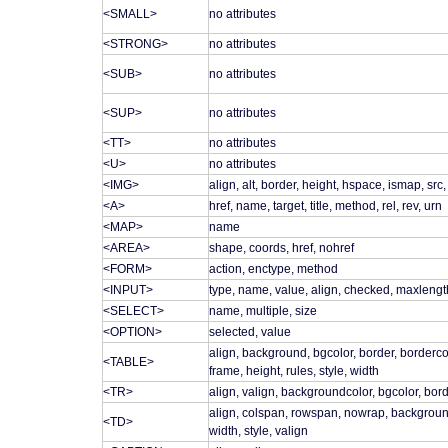
<SMALL>
no attributes
<STRONG>
no attributes
<SUB>
no attributes
<SUP>
no attributes
<TT>
no attributes
<U>
no attributes
<IMG>
align, alt, border, height, hspace, ismap, src
<A>
href, name, target, title, method, rel, rev, urn
<MAP>
name
<AREA>
shape, coords, href, nohref
<FORM>
action, enctype, method
<INPUT>
type, name, value, align, checked, maxlength
<SELECT>
name, multiple, size
<OPTION>
selected, value
align, background, bgcolor, border, bordercol
<TABLE>
frame, height, rules, style, width
<TR>
align, valign, backgroundcolor, bgcolor, bord
align, colspan, rowspan, nowrap, background,
<TD>
width, style, valign