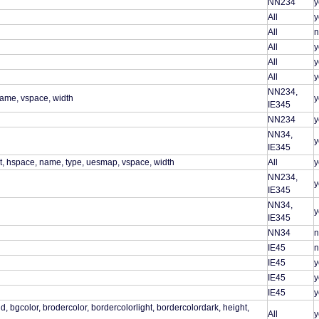
NN234
y
All
y
All
n
All
y
All
y
All
y
NN234,
name, vspace, width
y
IE345
NN234
y
NN34,
y
IE345
ght, hspace, name, type, uesmap, vspace, width
All
y
NN234,
y
IE345
NN34,
y
IE345
NN34
n
IE45
n
IE45
y
IE45
y
IE45
y
 bgcolor, brodercolor, bordercolorlight, bordercolordark, height,
All
y