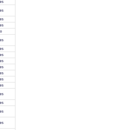
es
es
es
es
o
es
es
es
es
es
es
es
es
es
es
es
es