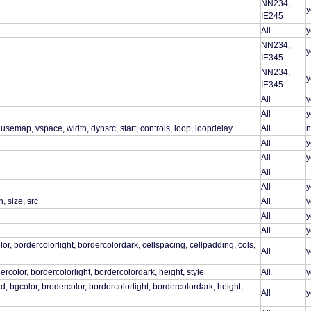
NN234,
y
IE245
All
y
NN234,
y
IE345
NN234,
y
IE345
All
y
All
y
, usemap, vspace, width, dynsrc, start, controls, loop, loopdelay
All
n
All
y
All
y
All
All
y
, size, src
All
y
All
y
All
y
or, bordercolorlight, bordercolordark, cellspacing, cellpadding, cols,
All
y
ercolor, bordercolorlight, bordercolordark, height, style
All
y
 bgcolor, brodercolor, bordercolorlight, bordercolordark, height,
All
y