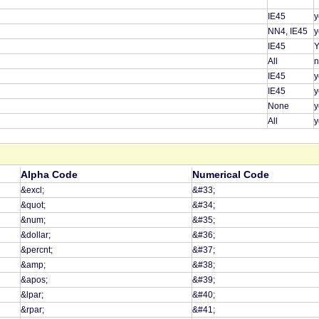
IE45
y
NN4, IE45
y
IE45
Y
All
n
IE45
y
IE45
y
None
y
All
y
Alpha Code
Numerical Code
&excl;
&#33;
&quot;
&#34;
&num;
&#35;
&dollar;
&#36;
&percnt;
&#37;
&amp;
&#38;
&apos;
&#39;
&lpar;
&#40;
&rpar;
&#41;