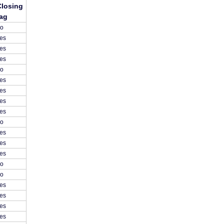
Closing
tag
o
es
es
es
o
es
es
es
es
o
es
es
es
o
o
es
es
es
es