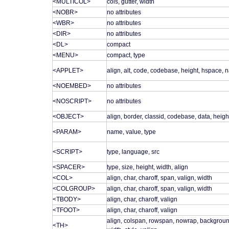
<MULTICOL>
cols, gutter, width
<NOBR>
no attributes
<WBR>
no attributes
<DIR>
no attributes
<DL>
compact
<MENU>
compact, type
<APPLET>
align, alt, code, codebase, height, hspace, 
<NOEMBED>
no attributes
<NOSCRIPT>
no attributes
<OBJECT>
align, border, classid, codebase, data, hei
<PARAM>
name, value, type
<SCRIPT>
type, language, src
<SPACER>
type, size, height, width, align
<COL>
align, char, charoff, span, valign, width
<COLGROUP>
align, char, charoff, span, valign, width
<TBODY>
align, char, charoff, valign
<TFOOT>
align, char, charoff, valign
align, colspan, rowspan, nowrap, background,
<TH>