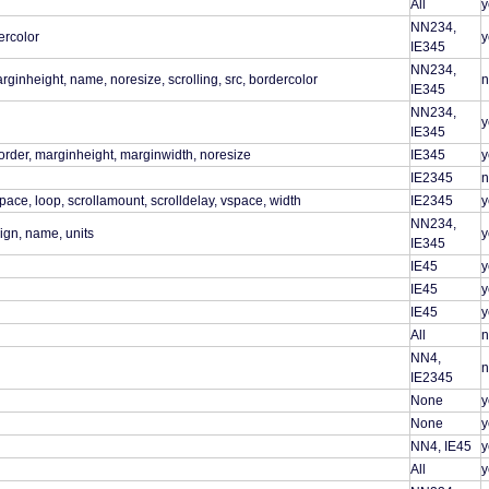
All
y
NN234,
ercolor
y
IE345
NN234,
ginheight, name, noresize, scrolling, src, bordercolor
n
IE345
NN234,
y
IE345
border, marginheight, marginwidth, noresize
IE345
y
IE2345
n
hspace, loop, scrollamount, scrolldelay, vspace, width
IE2345
y
NN234,
lign, name, units
y
IE345
IE45
y
IE45
y
IE45
y
All
n
NN4,
n
IE2345
None
y
None
y
NN4, IE45
y
All
y