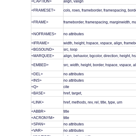
<CAPTION>
align, valign
<FRAMESET>
cols, rows, frameborder, framespacing, bord
<FRAME>
frameborder, framespacing, marginwidth, mar
<NOFRAMES>
no attributes
<IFRAME>
width, height, hspace, vspace, align, frame
<BGSOUND>
src, loop
<MARQUEE>
align, behavior, bgcolor, direction, height, 
<EMBED>
src, width, height, border, hspace, vspace, a
<DEL>
no attributes
<INS>
no attributes
<Q>
cite
<BASE>
href, target,
<LINK>
href, methods, rev, rel, title, type, urn
<ABBR>
title
<ACRONYM>
title
<SPAN>
no attributes
<VAR>
no attributes